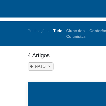
Pular para o conteúdo
Quem somos
Iniciativas
Publicações:
Tudo
Clube dos
Conferên
Colunistas
4 Artigos
NATO
×