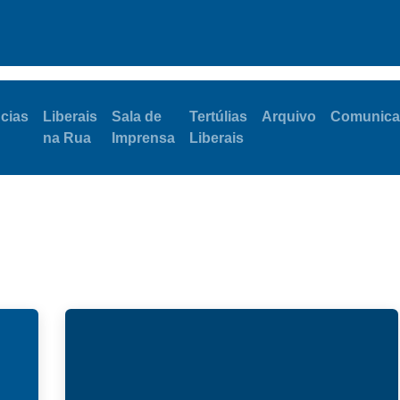
Notícias
Eventos
Megafone
Portal do Autarca
Assemb
cias
Liberais
Sala de
Tertúlias
Arquivo
Comunica
na Rua
Imprensa
Liberais