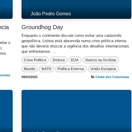
João Pedro Gomes
ncia
Groundhog Day
Enquanto o continente discute como evitar uma catástrofe
geopolítica, Lisboa está absorvida numa crise política interna
itar o
que não deveria ofuscar a urgência dos desafios internacionais
o,
que enfrentamos. ...
esa.
Crise Política
Defesa
EUA
Guerra na Ucrânia
Mundo
NATO
Política Externa
União Europeia
unistas
09/03/2025
Clube dos Colunistas