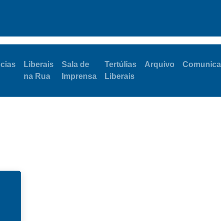
ativas
Notícias
Eventos
Megafone
Portal do Autarca
cias
Liberais
Sala de
Tertúlias
Arquivo
Comunica
na Rua
Imprensa
Liberais