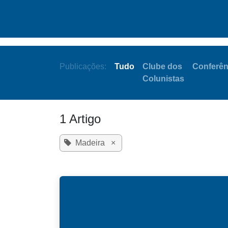
Pular para o conteúdo
Quem somos
Inici
Publicações:
Tudo
Clube dos
Conferên
Colunistas
1 Artigo
Madeira
×