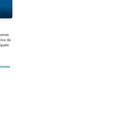
 umas
tiva da
aquele
unistas