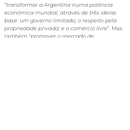
“
transformar a Argentina numa potência
económica mundial, através de três ideias
base: um governo limitado; o respeito pela
propriedade privada; e o comércio livre
”. Mas
também “
promover o mercado de
arrendamento, prevendo contratos em que
as condições fiquem definidas à partida
”.
“
Baixar impostos sobre os processos
produtivos e a exportação de bens e de
serviços
”. “
Eliminar direitos de exportação
”.
“
Atribuir concessões para a exploração de
recursos naturais
”. “
Promover a liberdade de
filiação sindical
”. “
Reduzir os impostos sobre
os trabalhadores
”. “
Reduzir os gastos em
saúde sem com isso comprometer a
qualidade dos serviços prestados
”. “
Permitir a